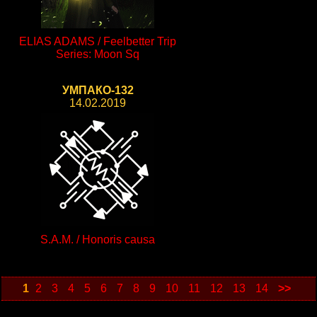
ELIAS ADAMS / Feelbetter Trip
Series: Moon Sq
УМПАКО-132
14.02.2019
S.A.M. / Honoris causa
1
2
3
4
5
6
7
8
9
10
11
12
13
14
>>