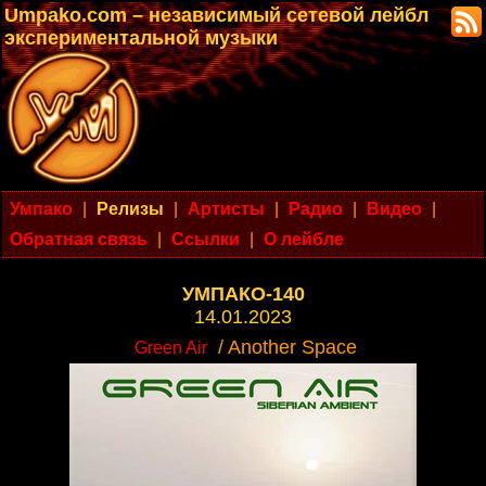
Umpako.com – независимый сетевой лейбл
экспериментальной музыки
Умпако
|
Релизы
|
Артисты
|
Радио
|
Видео
|
Обратная связь
|
Ссылки
|
О лейбле
УМПАКО-140
14.01.2023
/ Another Space
Green Air