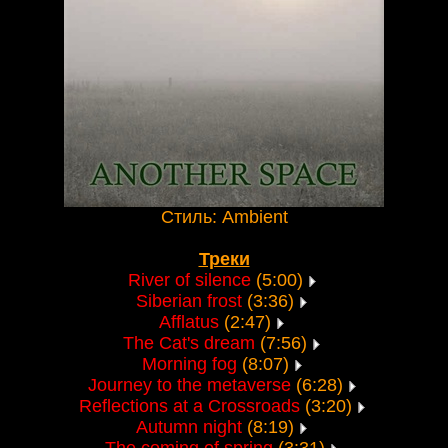
Стиль: Ambient
Треки
River of silence
(5:00)
Siberian frost
(3:36)
Afflatus
(2:47)
The Cat's dream
(7:56)
Morning fog
(8:07)
Journey to the metaverse
(6:28)
Reflections at a Crossroads
(3:20)
Autumn night
(8:19)