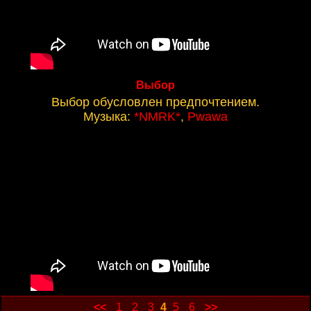
Выбор
Выбор обусловлен предпочтением.
Музыка:
*NMRK*
,
Pwawa
<<
1
2
3
4
5
6
>>