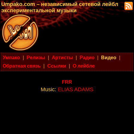
Umpako.com – независимый сетевой лейбл
экспериментальной музыки
Умпако
|
Релизы
|
Артисты
|
Радио
|
Видео
|
Обратная связь
|
Ссылки
|
О лейбле
FRR
Music:
ELIAS ADAMS