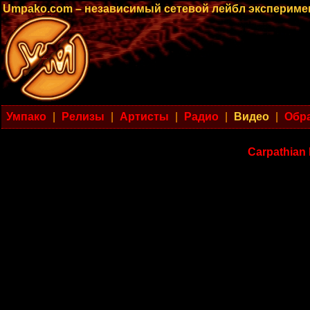
Umpako.com – независимый сетевой лейбл эксперим
Умпако
|
Релизы
|
Артисты
|
Радио
|
Видео
|
Обра
Carpathian 