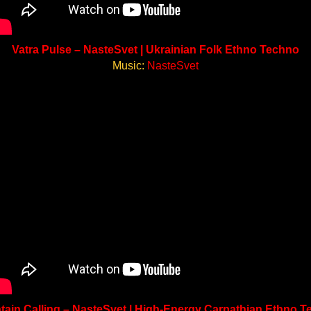
Vatra Pulse – NasteSvet | Ukrainian Folk Ethno Techno
Music:
NasteSvet
ain Calling – NasteSvet | High-Energy Carpathian Ethno 