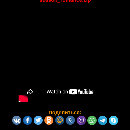
season_romance.zip
Поделиться: