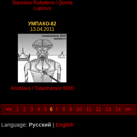
Stanislav Rubyteno / Quinta
Lupinus
УМПАКО-82
13.04.2011
Anshlavs / Tutanhamon 8000
<<
1
2
3
4
5
6
7
8
9
10
11
12
13
14
>>
Language:
Русский
|
English