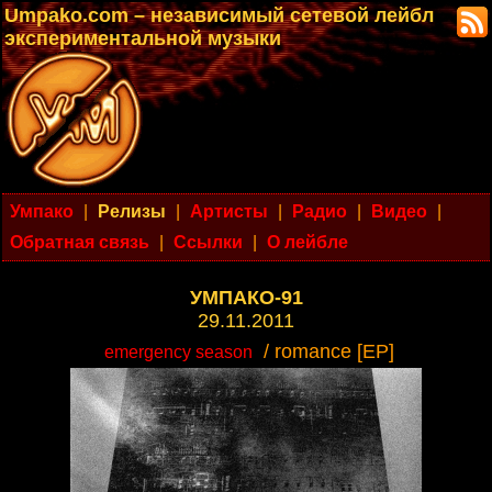
Umpako.com – независимый сетевой лейбл
экспериментальной музыки
Умпако
|
Релизы
|
Артисты
|
Радио
|
Видео
|
Обратная связь
|
Ссылки
|
О лейбле
УМПАКО-91
29.11.2011
/ romance [EP]
emergency season