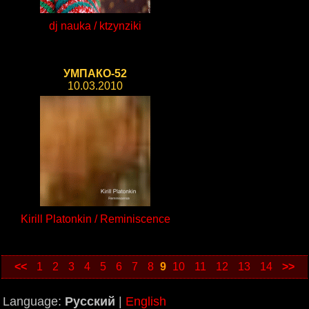
dj nauka / ktzynziki
УМПАКО-52
10.03.2010
Kirill Platonkin / Reminiscence
<<
1
2
3
4
5
6
7
8
9
10
11
12
13
14
>>
Language:
Русский
|
English