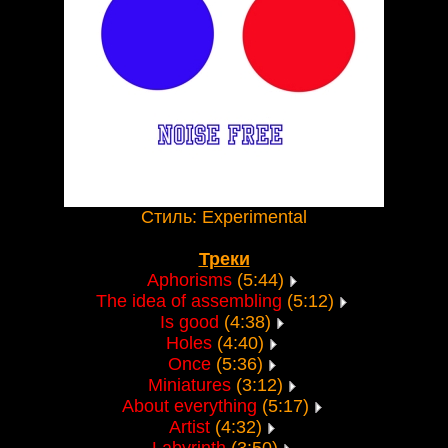
Стиль: Experimental
Треки
Aphorisms
(5:44)
The idea of assembling
(5:12)
Is good
(4:38)
Holes
(4:40)
Once
(5:36)
Miniatures
(3:12)
About everything
(5:17)
Artist
(4:32)