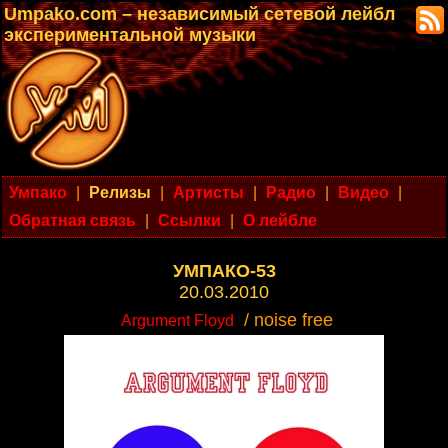
Umpako.com – независимый сетевой лейбл
экспериментальной музыки
Умпако
|
Релизы
|
Артисты
|
Радио
|
Видео
|
Обратная связь
|
Ссылки
|
О лейбле
УМПАКО-53
20.03.2010
/ noise free
Argument Floyd