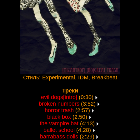
Стиль: Experimental, IDM, Breakbeat
Треки
evil dogs[intro]
(0:30)
broken numbers
(3:52)
horror trash
(2:57)
black box
(2:50)
the vampire bat
(4:13)
ballet school
(4:28)
barrabass dolls
(2:29)