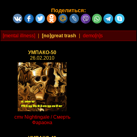
Поделиться:
[mental illness]
|
[no]great trash
|
demo[n]s
УМПАКО-50
26.02.2010
cmv Nightingale / Смерть
Фараона