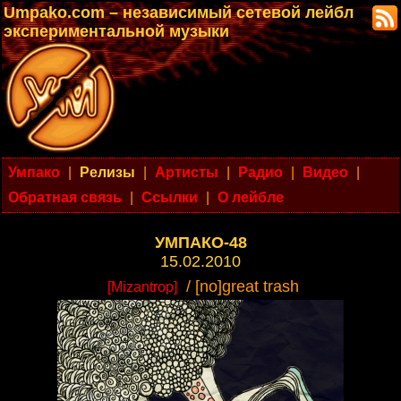
Umpako.com – независимый сетевой лейбл
экспериментальной музыки
Умпако
|
Релизы
|
Артисты
|
Радио
|
Видео
|
Обратная связь
|
Ссылки
|
О лейбле
УМПАКО-48
15.02.2010
/ [no]great trash
[Mizantrop]