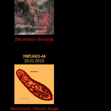
[Mizantrop] / demo[n]s
УМПАКО-44
20.01.2010
GhostSonic / Mental Jungle