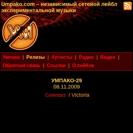
Umpako.com – независимый сетевой лейбл
экспериментальной музыки
Умпако
|
Релизы
|
Артисты
|
Радио
|
Видео
|
Обратная связь
|
Ссылки
|
О лейбле
УМПАКО-29
08.11.2009
/ Victoria
Cmentarz