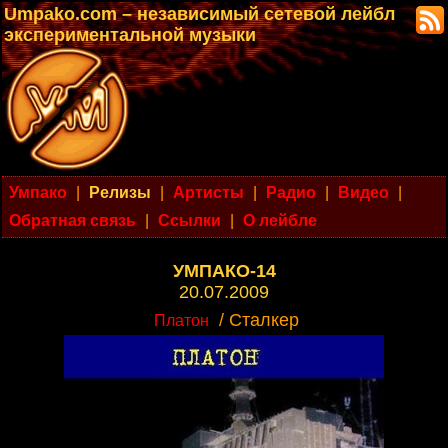
Umpako.com – независимый сетевой лейбл
экспериментальной музыки
Умпако
|
Релизы
|
Артисты
|
Радио
|
Видео
|
Обратная связь
|
Ссылки
|
О лейбле
УМПАКО-14
20.07.2009
/ Сталкер
Платон