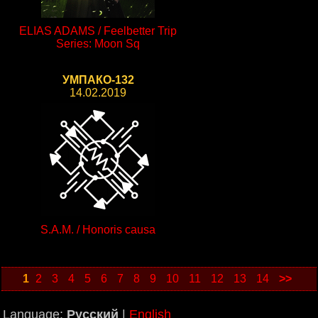
ELIAS ADAMS / Feelbetter Trip
Series: Moon Sq
УМПАКО-132
14.02.2019
S.A.M. / Honoris causa
1
2
3
4
5
6
7
8
9
10
11
12
13
14
>>
Language:
Русский
|
English