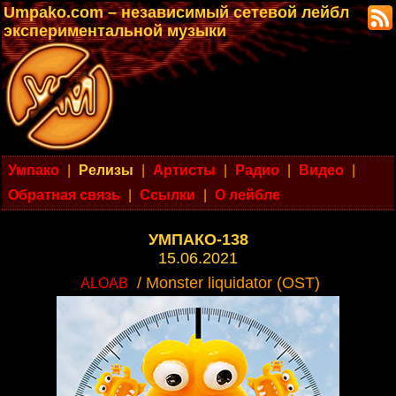
Umpako.com – независимый сетевой лейбл
экспериментальной музыки
Умпако
|
Релизы
|
Артисты
|
Радио
|
Видео
|
Обратная связь
|
Ссылки
|
О лейбле
УМПАКО-138
15.06.2021
/ Monster liquidator (OST)
ALOAB