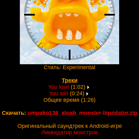
Стиль: Experimental
Треки
You lose
(1:02)
You win
(0:24)
Общее время (1:26)
Скачать:
umpako138_aloab_monster-liquidator.zip
Оригинальный саундтрек к Android-игре
Ликвидатор монстров