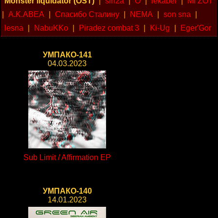
Monster liquidator (OST)
|
sin2a
|
O
|
lekabel
|
Mi ZOT
|
A.K.ABEA
|
Спасибо Сталину
|
NEMA
|
son sna
|
lesna
|
NabuKKo
|
Piradez combat 3
|
Ki-Ug
|
Eger'Gor
УМПАКО-141
04.03.2023
Sub Limit / Affirmation EP
УМПАКО-140
14.01.2023