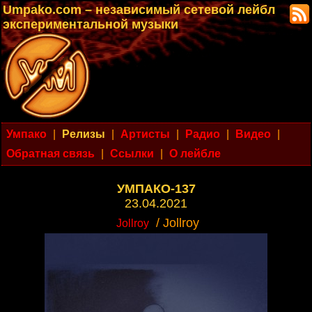
Umpako.com – независимый сетевой лейбл
экспериментальной музыки
Умпако
|
Релизы
|
Артисты
|
Радио
|
Видео
|
Обратная связь
|
Ссылки
|
О лейбле
УМПАКО-137
23.04.2021
/ Jollroy
Jollroy