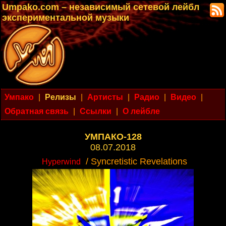
Umpako.com – независимый сетевой лейбл
экспериментальной музыки
Умпако
|
Релизы
|
Артисты
|
Радио
|
Видео
|
Обратная связь
|
Ссылки
|
О лейбле
УМПАКО-128
08.07.2018
/ Syncretistic Revelations
Hyperwind