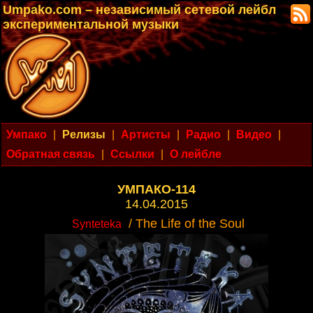
Umpako.com – независимый сетевой лейбл
экспериментальной музыки
Умпако
|
Релизы
|
Артисты
|
Радио
|
Видео
|
Обратная связь
|
Ссылки
|
О лейбле
УМПАКО-114
14.04.2015
/ The Life of the Soul
Synteteka