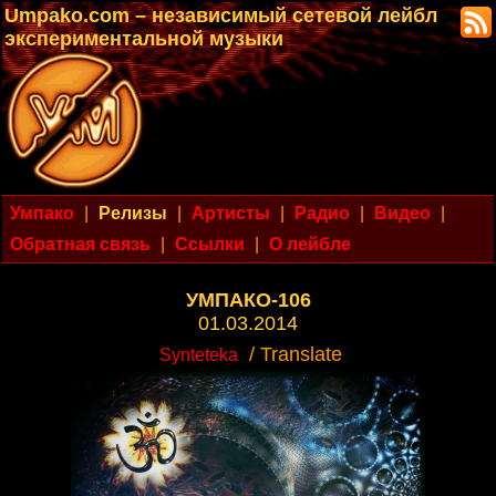
Umpako.com – независимый сетевой лейбл
экспериментальной музыки
Умпако
|
Релизы
|
Артисты
|
Радио
|
Видео
|
Обратная связь
|
Ссылки
|
О лейбле
УМПАКО-106
01.03.2014
/ Translate
Synteteka