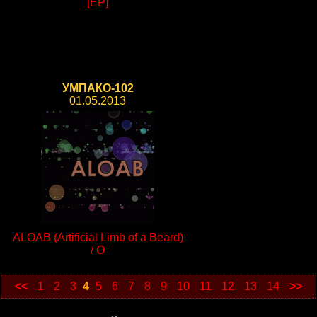
[EP]
УМПАКО-102
01.05.2013
ALOAB (Artificial Limb of a Beard)
/ O
<<
1
2
3
4
5
6
7
8
9
10
11
12
13
14
>>