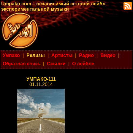
Umpako.com – независимый сетевой лейбл
экспериментальной музыки
Умпако
|
Релизы
|
Артисты
|
Радио
|
Видео
|
Обратная связь
|
Ссылки
|
О лейбле
УМПАКО-111
01.11.2014