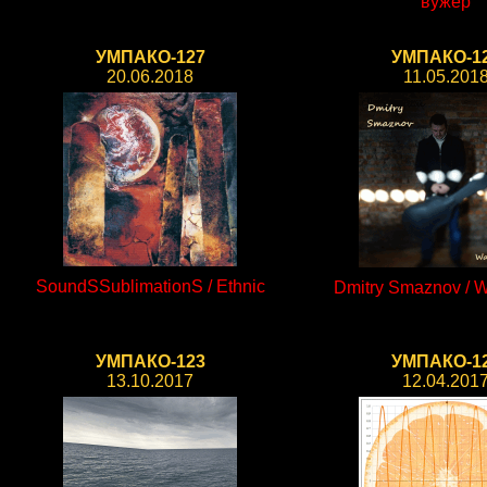
вужер
УМПАКО-127
УМПАКО-1
20.06.2018
11.05.201
SoundSSublimationS / Ethnic
Dmitry Smaznov / W
УМПАКО-123
УМПАКО-1
13.10.2017
12.04.201