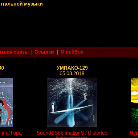
ентальной музыки
тная связь
|
Ссылки
|
О лейбле
30
УМПАКО-129
8
05.08.2018
nin / Горд
SoundSSublimationS / Distorted
Hyp