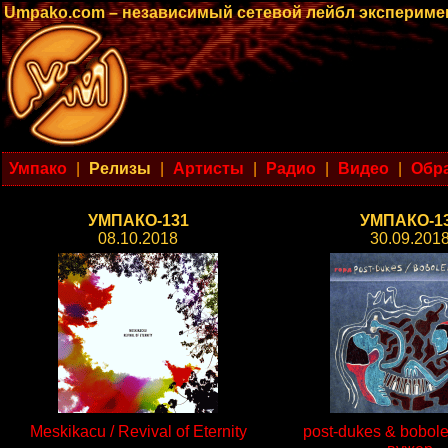
Umpako.com – независимый сетевой лейбл эксперим
Умпако
|
Релизы
|
Артисты
|
Радио
|
Видео
|
Обра
УМПАКО-131
УМПАКО-1
08.10.2018
30.09.201
Meskikacu / Revival of Eternity
post-dukes & bobole