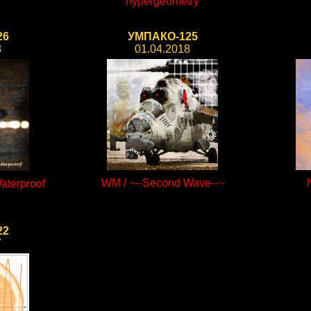
hypergeometry
26
УМПАКО-125
8
01.04.2018
WM / ~--Second Wave--~
aterproof
22
7