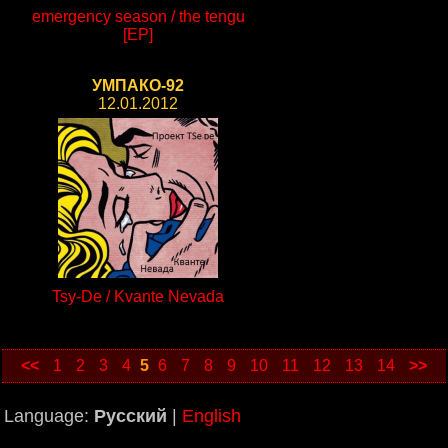
emergency season / the tengu
[EP]
УМПАКО-92
12.01.2012
Tsy-De / Kvante Nevada
<<
1
2
3
4
5
6
7
8
9
10
11
12
13
14
>>
Language:
Русский
|
English