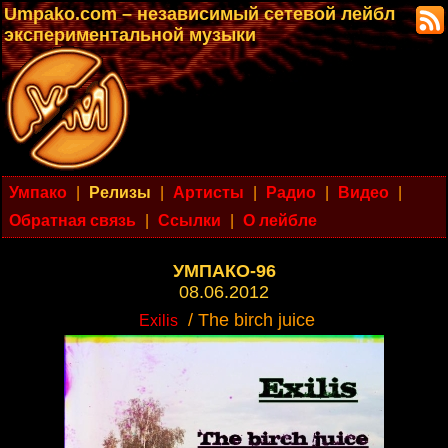
Umpako.com – независимый сетевой лейбл
экспериментальной музыки
Умпако
|
Релизы
|
Артисты
|
Радио
|
Видео
|
Обратная связь
|
Ссылки
|
О лейбле
УМПАКО-96
08.06.2012
/ The birch juice
Exilis