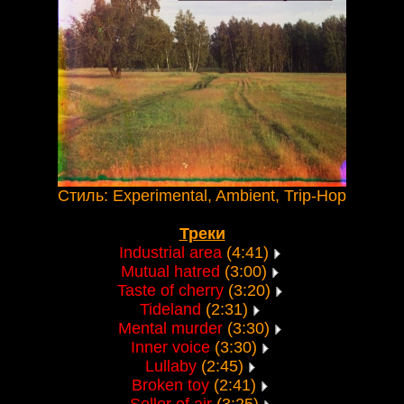
Стиль: Experimental, Ambient, Trip-Hop
Треки
Industrial area
(4:41)
Mutual hatred
(3:00)
Taste of cherry
(3:20)
Tideland
(2:31)
Mental murder
(3:30)
Inner voice
(3:30)
Lullaby
(2:45)
Broken toy
(2:41)