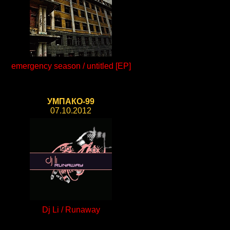
emergency season / untitled [EP]
УМПАКО-99
07.10.2012
Dj Li / Runaway