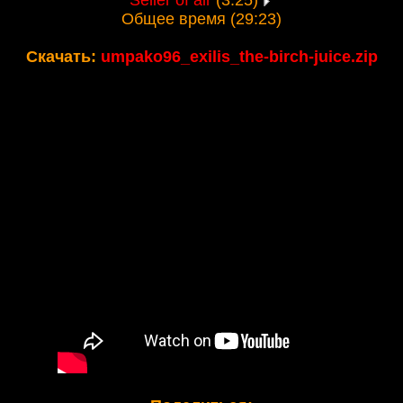
Seller of air
(3:25)
Общее время (29:23)
Скачать:
umpako96_exilis_the-birch-juice.zip