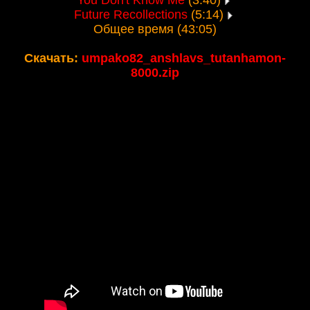
You Don't Know Me
(3:40)
Future Recollections
(5:14)
Общее время (43:05)
Скачать:
umpako82_anshlavs_tutanhamon-
8000.zip