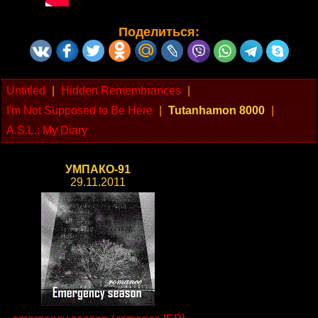
Поделиться:
Untitled
|
Hidden Remembrances
|
I'm Not Supposed to Be Here
|
Tutanhamon 8000
|
A.S.L.: My Diary
УМПАКО-91
29.11.2011