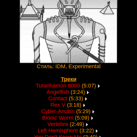
Стиль: IDM, Experimental
Треки
Tutanhamon 8000
(5:07)
Angelfish
(3:24)
Contact
(5:33)
Rex V
(3:18)
Cyber-Anubis
(5:29)
Bionic Worm
(5:09)
Vertebra
(2:49)
Left Hemisphere
(3:22)