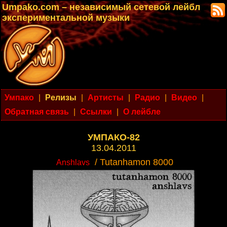
Umpako.com – независимый сетевой лейбл
экспериментальной музыки
Умпако
|
Релизы
|
Артисты
|
Радио
|
Видео
|
Обратная связь
|
Ссылки
|
О лейбле
УМПАКО-82
13.04.2011
/ Tutanhamon 8000
Anshlavs