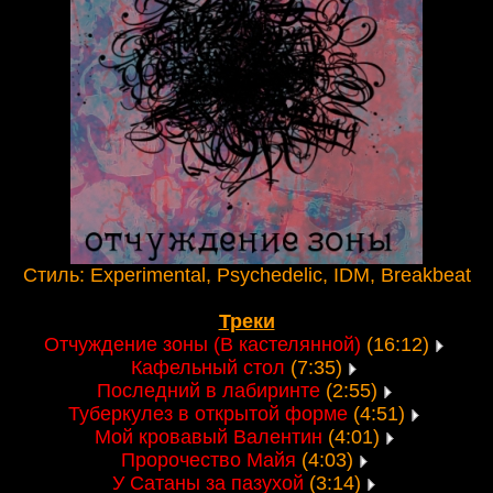
Стиль: Experimental, Psychedelic, IDM, Breakbeat
Треки
Отчуждение зоны (В кастелянной)
(16:12)
Кафельный стол
(7:35)
Последний в лабиринте
(2:55)
Туберкулез в открытой форме
(4:51)
Мой кровавый Валентин
(4:01)
Пророчество Майя
(4:03)
У Сатаны за пазухой
(3:14)