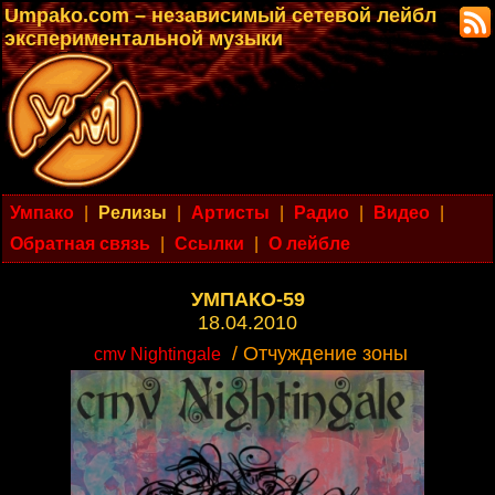
Umpako.com – независимый сетевой лейбл
экспериментальной музыки
Умпако
|
Релизы
|
Артисты
|
Радио
|
Видео
|
Обратная связь
|
Ссылки
|
О лейбле
УМПАКО-59
18.04.2010
/ Отчуждение зоны
cmv Nightingale