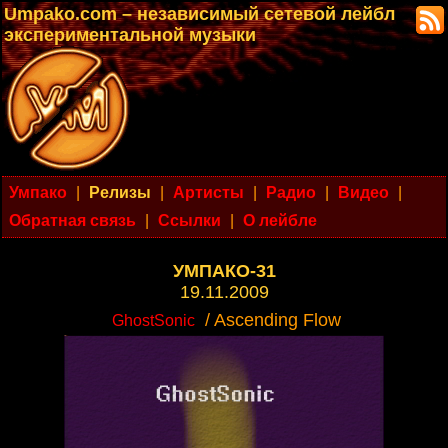
Umpako.com – независимый сетевой лейбл
экспериментальной музыки
Умпако
|
Релизы
|
Артисты
|
Радио
|
Видео
|
Обратная связь
|
Ссылки
|
О лейбле
УМПАКО-31
19.11.2009
/ Ascending Flow
GhostSonic