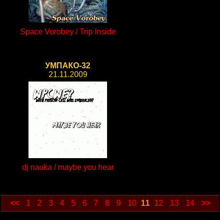
Space Vorobey / Trip Inside
УМПАКО-32
21.11.2009
dj nauka / maybe you hear
<<
1
2
3
4
5
6
7
8
9
10
11
12
13
14
>>