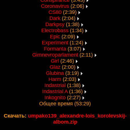
Conspirance
(3:43)
Coronavirus
(2:06)
CS80
(2:39)
Dark
(2:04)
Darkpsy
(1:38)
Electrobass
(1:34)
Epic
(2:09)
Experiment
(1:24)
Formanta
(3:07)
Gimnevroparlament
(2:11)
Girl
(2:46)
Glaz
(2:00)
Glubina
(3:19)
Harm
(2:03)
Indastrial
(1:38)
Indastrial A
(1:36)
Inkognito
(2:27)
Общее время (53:29)
Скачать:
umpako139_alexandre-lois_korolevskij-
albom.zip