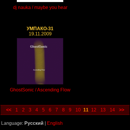
dj nauka / maybe you hear
УМПАКО-31
19.11.2009
GhostSonic / Ascending Flow
<<
1
2
3
4
5
6
7
8
9
10
11
12
13
14
>>
Language:
Русский
|
English