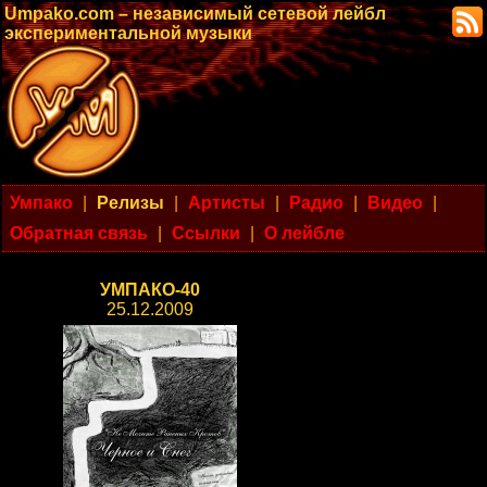
Umpako.com – независимый сетевой лейбл
экспериментальной музыки
Умпако
|
Релизы
|
Артисты
|
Радио
|
Видео
|
Обратная связь
|
Ссылки
|
О лейбле
УМПАКО-40
25.12.2009