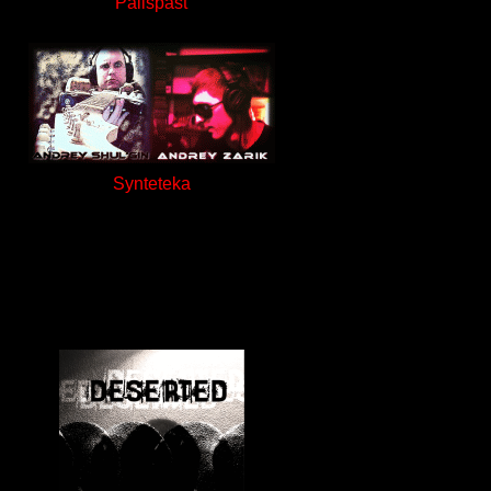
Palispast
Synteteka