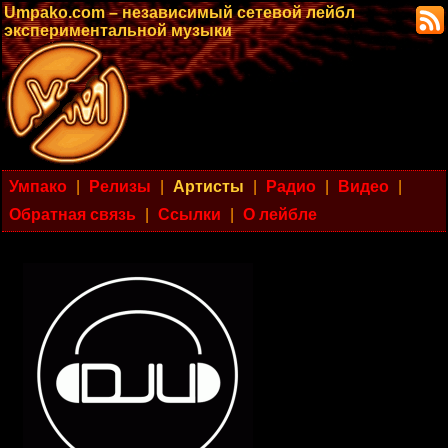
Umpako.com – независимый сетевой лейбл
экспериментальной музыки
Умпако
|
Релизы
|
Артисты
|
Радио
|
Видео
|
Обратная связь
|
Ссылки
|
О лейбле