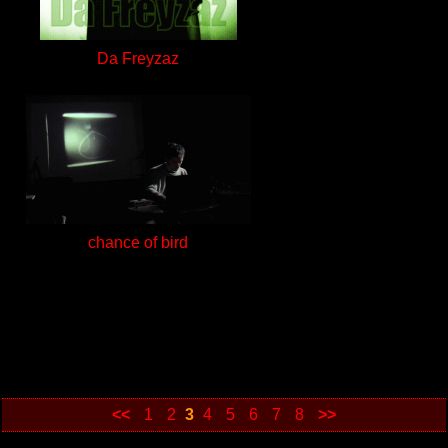
Da Freyzaz
chance of bird
<<
1
2
3
4
5
6
7
8
>>