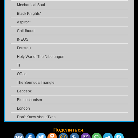
Mechanical Soul
Black Knights*
Aspiro**
Childhood
INEOS
Рентген
Holy War of The Nibelungen
Ti
Office
The Bermuda Triangle
Берсерк
Biomechanism
London
Don't Know About Txns
Поделиться: