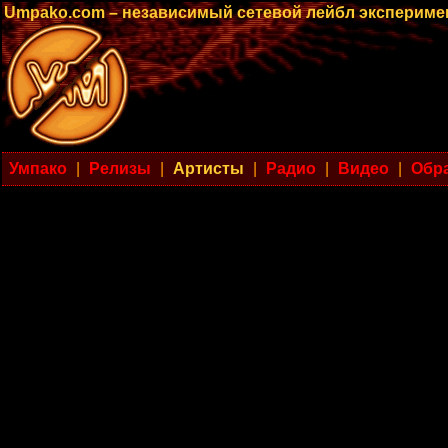
Umpako.com – независимый сетевой лейбл эксперим
Умпако
|
Релизы
|
Артисты
|
Радио
|
Видео
|
Обра