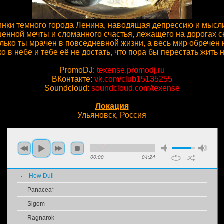
бинки темного города Ленина, наводящая депрессию и мыс
енной мечты и сломанного счастья, лежащего на дорогах с
лько ты мрачен в повседневной жизни, а весь мир обречен 
 в небе и тебе её не достать, что пора бы перестать жить 
PromoDJ:
texense.promodj.ru
ВКонтакте:
vk.com/club15135255
Soundcloud:
soundcloud.com/texense
Локация
Ульяновск, Россия
00:00
04:24
How Dull
Panacea*
Sigom
Ragnarok