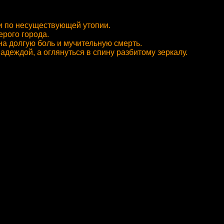
ли по несуществующей утопии.
ерого города.
на долгую боль и мучительную смерть.
надеждой, а оглянуться в спину разбитому зеркалу.