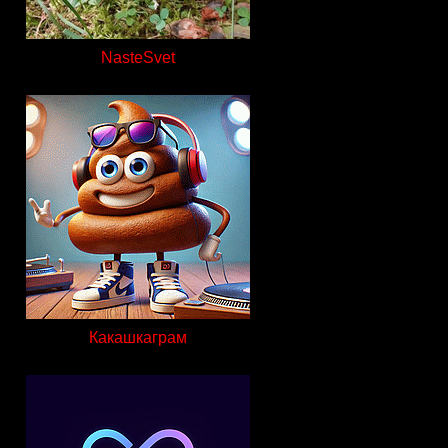
NasteSvet
Какашкаграм