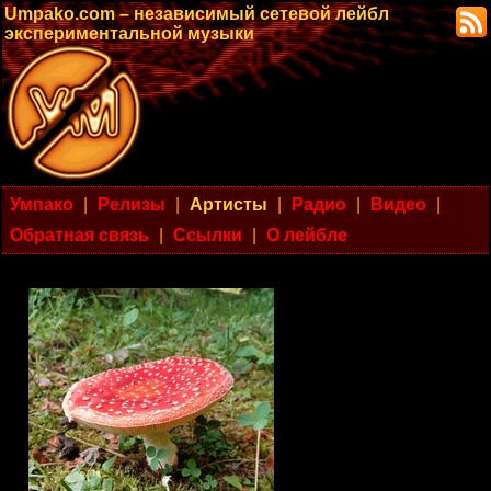
Umpako.com – независимый сетевой лейбл
экспериментальной музыки
Умпако
|
Релизы
|
Артисты
|
Радио
|
Видео
|
Обратная связь
|
Ссылки
|
О лейбле