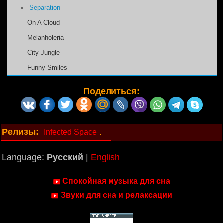
Separation
On A Cloud
Melanholeria
City Jungle
Funny Smiles
Поделиться:
Релизы:
.
Infected Space
Language:
Русский
|
English
Спокойная музыка для сна
Звуки для сна и релаксации