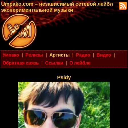
Umpako.com – независимый сетевой лейбл
экспериментальной музыки
Умпако
|
Релизы
|
Артисты
|
Радио
|
Видео
|
Обратная связь
|
Ссылки
|
О лейбле
Psidy