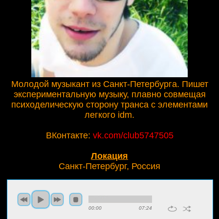
Молодой музыкант из Санкт-Петербурга. Пишет
экспериментальную музыку, плавно совмещая
психоделическую сторону транса с элементами
легкого idm.
ВКонтакте:
vk.com/club5747505
Локация
Санкт-Петербург, Россия
00:00
07:24