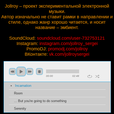
Jollroy – проект экспериментальной электронной
музыки.
Автор изначально не ставит рамки в направлении и
стиле, однако жанр хорошо читается, и носит
название – эмбиент.
SoundCloud:
soundcloud.com/user-732753121
Instagram:
instagram.com/jollroy_sergei
PromoDJ:
promodj.com/jollroy
ВКонтакте:
vk.com/jollroysergei
00:00
02:48
Incarnation
Room
... But you're going to do something
Serenity