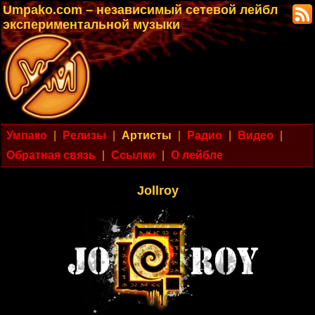
Umpako.com – независимый сетевой лейбл
экспериментальной музыки
Умпако
|
Релизы
|
Артисты
|
Радио
|
Видео
|
Обратная связь
|
Ссылки
|
О лейбле
Jollroy