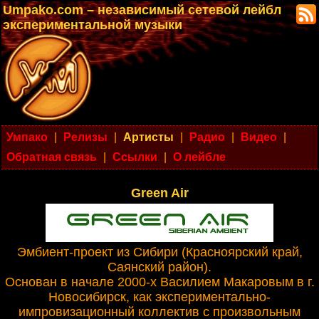
Umpako.com – независимый сетевой лейбл
экспериментальной музыки
Умпако
|
Релизы
|
Артисты
|
Радио
|
Видео
|
Обратная связь
|
Ссылки
|
О лейбле
Green Air
Эмбиент-проект из Сибири (Красноярский край,
Саянcкий район).
Основан в начале 2000-х Василием Макаровым в г.
Новосибирск, как экспериментально-
импровизационный коллектив с произвольным