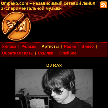
Umpako.com – независимый сетевой лейбл
экспериментальной музыки
Умпако
|
Релизы
|
Артисты
|
Радио
|
Видео
|
Обратная связь
|
Ссылки
|
О лейбле
DJ RAx