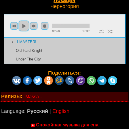
Локация
Черногория
00:00
03:33
I MASTER!
Old Hard Knight
Under The City
Поделиться:
Релизы:
.
Massa
Language:
Русский
|
English
Спокойная музыка для сна