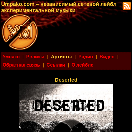
Umpako.com – независимый сетевой лейбл
экспериментальной музыки
Умпако
|
Релизы
|
Артисты
|
Радио
|
Видео
|
Обратная связь
|
Ссылки
|
О лейбле
Deserted