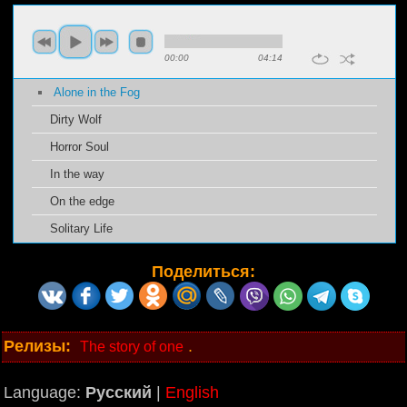
00:00
04:14
Alone in the Fog
Dirty Wolf
Horror Soul
In the way
On the edge
Solitary Life
Поделиться:
Релизы:
.
The story of one
Language:
Русский
|
English