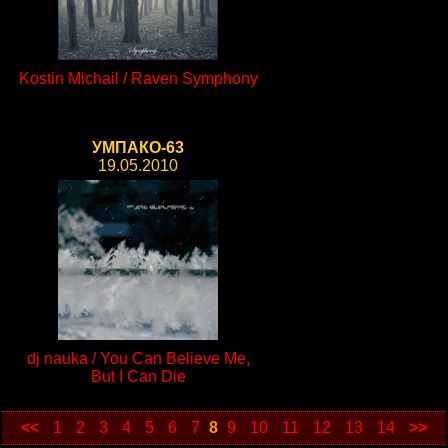
Kostin Michail / Raven Symphony
УМПАКО-63
19.05.2010
dj nauka / You Can Believe Me,
But I Can Die
<<
1
2
3
4
5
6
7
8
9
10
11
12
13
14
>>