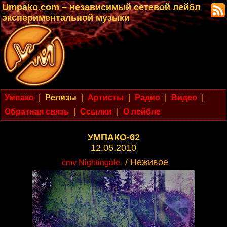
Umpako.com – независимый сетевой лейбл
экспериментальной музыки
Умпако
|
Релизы
|
Артисты
|
Радио
|
Видео
|
Обратная связь
|
Ссылки
|
О лейбле
УМПАКО-62
12.05.2010
/ Неживое
cmv Nightingale