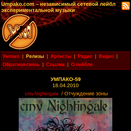
Umpako.com – независимый сетевой лейбл
экспериментальной музыки
Умпако
|
Релизы
|
Артисты
|
Радио
|
Видео
|
Обратная связь
|
Ссылки
|
О лейбле
УМПАКО-59
18.04.2010
/ Отчуждение зоны
cmv Nightingale