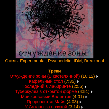
Стиль: Experimental, Psychedelic, IDM, Breakbeat
Треки
Отчуждение зоны (В кастелянной)
(16:12)
Кафельный стол
(7:35)
Последний в лабиринте
(2:55)
Туберкулез в открытой форме
(4:51)
Мой кровавый Валентин
(4:01)
Пророчество Майя
(4:03)
У Сатаны за пазухой
(3:14)