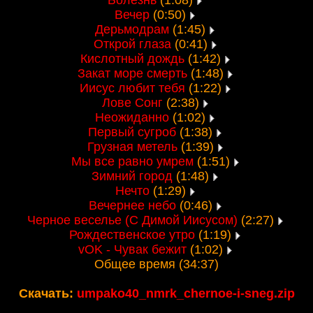
Болезнь
(1:08)
Вечер
(0:50)
Дерьмодрам
(1:45)
Открой глаза
(0:41)
Кислотный дождь
(1:42)
Закат море смерть
(1:48)
Иисус любит тебя
(1:22)
Лове Сонг
(2:38)
Неожиданно
(1:02)
Первый сугроб
(1:38)
Грузная метель
(1:39)
Мы все равно умрем
(1:51)
Зимний город
(1:48)
Нечто
(1:29)
Вечернее небо
(0:46)
Черное веселье (С Димой Иисусом)
(2:27)
Рождественское утро
(1:19)
vOK - Чувак бежит
(1:02)
Общее время (34:37)
Скачать:
umpako40_nmrk_chernoe-i-sneg.zip