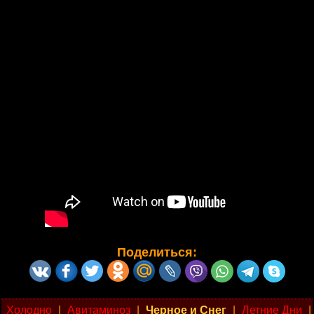
Поделиться:
Холодно
|
Авитаминоз
|
Черное и Снег
|
Летние Дни
|