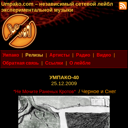
Umpako.com – независимый сетевой лейбл
экспериментальной музыки
Умпако
|
Релизы
|
Артисты
|
Радио
|
Видео
|
Обратная связь
|
Ссылки
|
О лейбле
УМПАКО-40
25.12.2009
/ Черное и Снег
*Не Мочите Раненых Кротов*