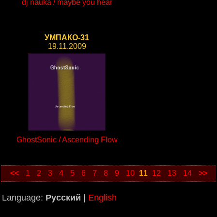
dj nauka / maybe you hear
УМПАКО-31
19.11.2009
GhostSonic / Ascending Flow
<<
1
2
3
4
5
6
7
8
9
10
11
12
13
14
>>
Language:
Русский
|
English