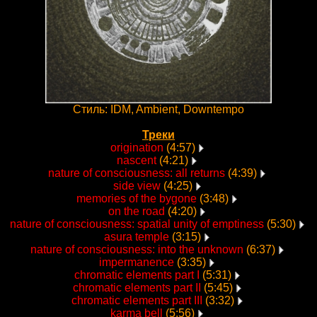
Стиль: IDM, Ambient, Downtempo
Треки
origination
(4:57)
nascent
(4:21)
nature of consciousness: all returns
(4:39)
side view
(4:25)
memories of the bygone
(3:48)
on the road
(4:20)
nature of consciousness: spatial unity of emptiness
(5:30)
asura temple
(3:15)
nature of consciousness: into the unknown
(6:37)
impermanence
(3:35)
chromatic elements part I
(5:31)
chromatic elements part II
(5:45)
chromatic elements part III
(3:32)
karma bell
(5:56)