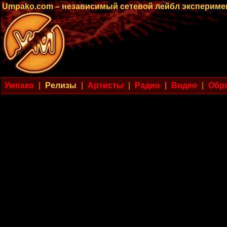
Umpako.com – независимый сетевой лейбл эксперим
Умпако
|
Релизы
|
Артисты
|
Радио
|
Видео
|
Обра