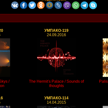
20
УМПАКО-119
6
24.09.2016
kys /
The Hermit's Palace / Sounds of
Palis
ion
thoughts
16
УМПАКО-114
5
14.04.2015