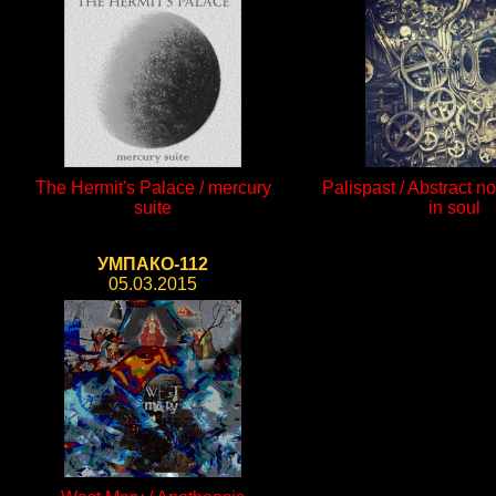
The Hermit's Palace / mercury
Palispast / Abstract no
suite
in soul
УМПАКО-112
05.03.2015