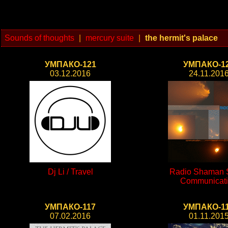
Sounds of thoughts
|
mercury suite
|
the hermit's palace
УМПАКО-121
УМПАКО-1
03.12.2016
24.11.201
Dj Li / Travel
Radio Shaman S
Communicat
УМПАКО-117
УМПАКО-1
07.02.2016
01.11.201