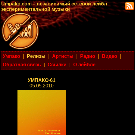
Umpako.com – независимый сетевой лейбл
экспериментальной музыки
Умпако
|
Релизы
|
Артисты
|
Радио
|
Видео
|
Обратная связь
|
Ссылки
|
О лейбле
УМПАКО-61
05.05.2010