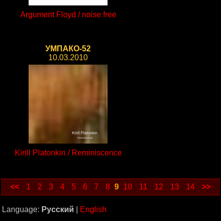
Argument Floyd / noise free
УМПАКО-52
10.03.2010
Kirill Platonkin / Reminiscence
<<
1
2
3
4
5
6
7
8
9
10
11
12
13
14
>>
Language:
Русский
|
English