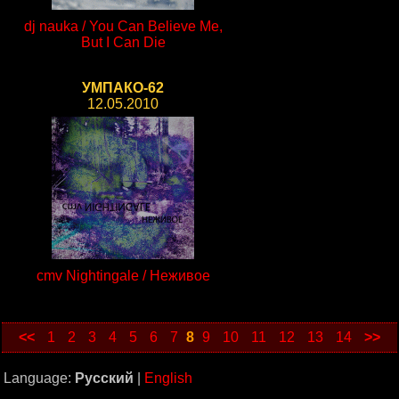
dj nauka / You Can Believe Me,
But I Can Die
УМПАКО-62
12.05.2010
cmv Nightingale / Неживое
<<
1
2
3
4
5
6
7
8
9
10
11
12
13
14
>>
Language:
Русский
|
English