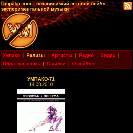
Umpako.com – независимый сетевой лейбл
экспериментальной музыки
Умпако
|
Релизы
|
Артисты
|
Радио
|
Видео
|
Обратная связь
|
Ссылки
|
О лейбле
УМПАКО-71
14.08.2010