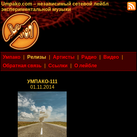
Umpako.com – независимый сетевой лейбл
экспериментальной музыки
Умпако
|
Релизы
|
Артисты
|
Радио
|
Видео
|
Обратная связь
|
Ссылки
|
О лейбле
УМПАКО-111
01.11.2014