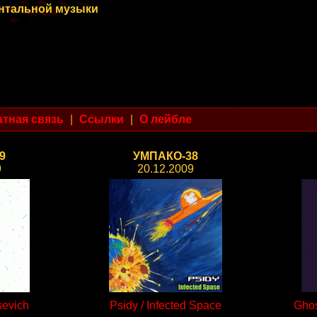
ентальной музыки
тная связь
|
Ссылки
|
О лейбле
9
УМПАКО-38
9
20.12.2009
sevich
Psidy / Infected Space
Ghos