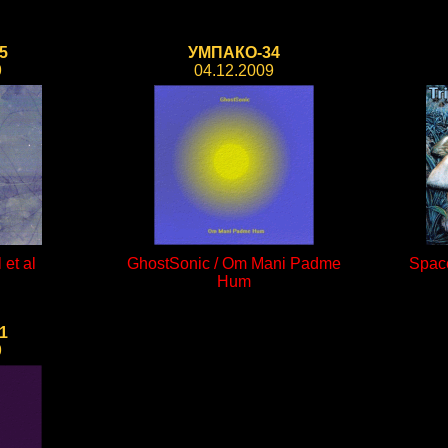
5
УМПАКО-34
9
04.12.2009
 et al
GhostSonic / Om Mani Padme
Space
Hum
1
9