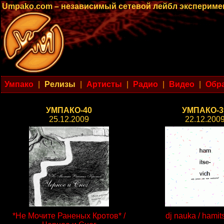
Umpako.com – независимый сетевой лейбл эксперим
Умпако
|
Релизы
|
Артисты
|
Радио
|
Видео
|
Обра
УМПАКО-40
УМПАКО-3
25.12.2009
22.12.200
*Не Мочите Раненых Кротов* /
dj nauka / hamit