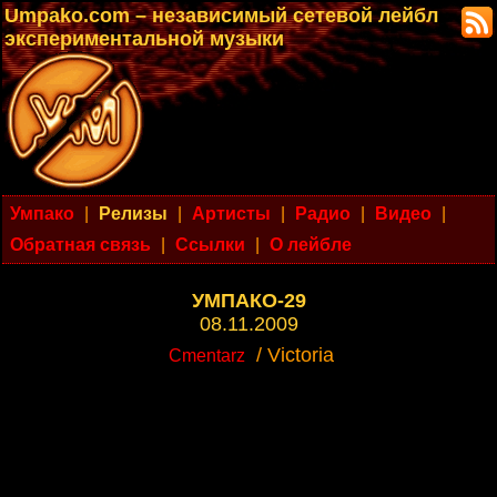
Umpako.com – независимый сетевой лейбл
экспериментальной музыки
Умпако
|
Релизы
|
Артисты
|
Радио
|
Видео
|
Обратная связь
|
Ссылки
|
О лейбле
УМПАКО-29
08.11.2009
/ Victoria
Cmentarz