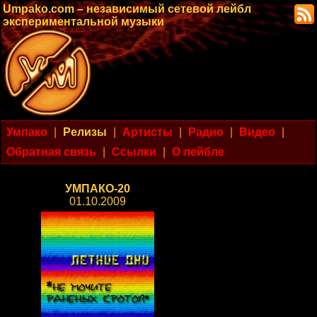
Umpako.com – независимый сетевой лейбл
экспериментальной музыки
Умпако
|
Релизы
|
Артисты
|
Радио
|
Видео
|
Обратная связь
|
Ссылки
|
О лейбле
УМПАКО-20
01.10.2009