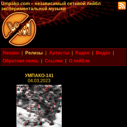
Umpako.com – независимый сетевой лейбл
экспериментальной музыки
Умпако
|
Релизы
|
Артисты
|
Радио
|
Видео
|
Обратная связь
|
Ссылки
|
О лейбле
УМПАКО-141
04.03.2023