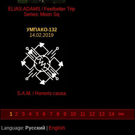
ELIAS ADAMS / Feelbetter Trip
Series: Moon Sq
УМПАКО-132
14.02.2019
S.A.M. / Honoris causa
1
2
3
4
5
6
7
8
9
10
11
12
13
14
>>
Language:
Русский
|
English