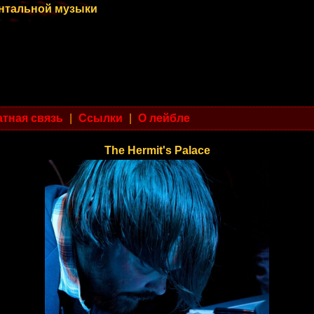
ентальной музыки
тная связь
|
Ссылки
|
О лейбле
The Hermit's Palace