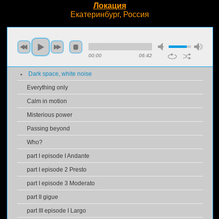
Локация
Екатеринбург, Россия
00:00
06:42
Dark space, white noise
Everything only
Calm in motion
Misterious power
Passing beyond
Who?
part I episode I Andante
part I episode 2 Presto
part I episode 3 Moderato
part II gigue
part III episode I Largo