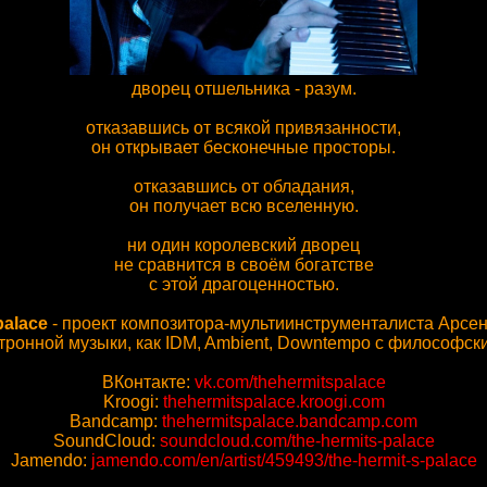
дворец отшельника - разум.
отказавшись от всякой привязанности,
он открывает бесконечные просторы.
отказавшись от обладания,
он получает всю вселенную.
ни один королевский дворец
не сравнится в своём богатстве
с этой драгоценностью.
palace
- проект композитора-мультиинструменталиста Арсе
тронной музыки, как IDM, Ambient, Downtempo с философс
ВКонтакте:
vk.com/thehermitspalace
Kroogi:
thehermitspalace.kroogi.com
Bandcamp:
thehermitspalace.bandcamp.com
SoundCloud:
soundcloud.com/the-hermits-palace
Jamendo:
jamendo.com/en/artist/459493/the-hermit-s-palace