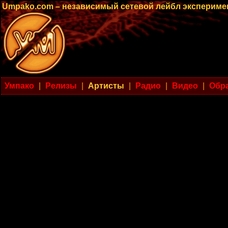
Umpako.com – независимый сетевой лейбл эксперим
Умпако
|
Релизы
|
Артисты
|
Радио
|
Видео
|
Обра