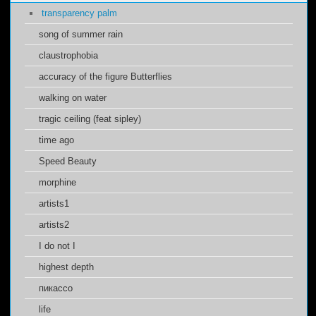
transparency palm
song of summer rain
claustrophobia
accuracy of the figure Butterflies
walking on water
tragic ceiling (feat sipley)
time ago
Speed Beauty
morphine
artists1
artists2
I do not I
highest depth
пикассо
life