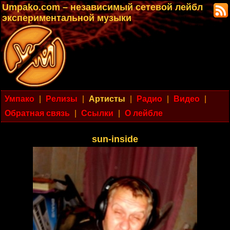
Umpako.com – независимый сетевой лейбл
экспериментальной музыки
Умпако
|
Релизы
|
Артисты
|
Радио
|
Видео
|
Обратная связь
|
Ссылки
|
О лейбле
sun-inside