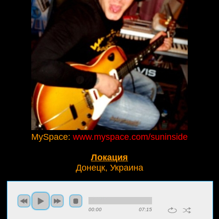
MySpace:
www.myspace.com/suninside
Локация
Донецк, Украина
00:00
07:15