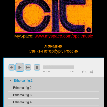
MySpace:
www.myspace.com/opcitmusic
Локация
Санкт-Петербург, Россия
00:00
03:25
Ethereal fig.1
Ethereal fig.2
Ethereal fig.3
Ethereal fig.4