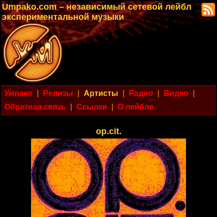
Umpako.com – независимый сетевой лейбл
экспериментальной музыки
Умпако
|
Релизы
|
Артисты
|
Радио
|
Видео
|
Обратная связь
|
Ссылки
|
О лейбле
op.cit.