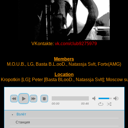
VKontakte:
vk.com/club9275979
Members
M.O.U.B., LG, Basta B.L.ooD., Natassja Svlt, Fortx(AMG)
Location
 Kropotkin [LG]; Peter [Basta BLooD., Natassja Svlt]; Moscow s
00:00
00:46
Взлёт
Станция