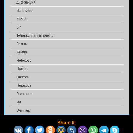
Дифракция
Из Глубин
Киборг
Sin
Туберкулёзные слёзы
Волны
Zемля
Holocost
Накипь
Qustom
Передоз
Резонанс
Ил
U-питер
Share It: