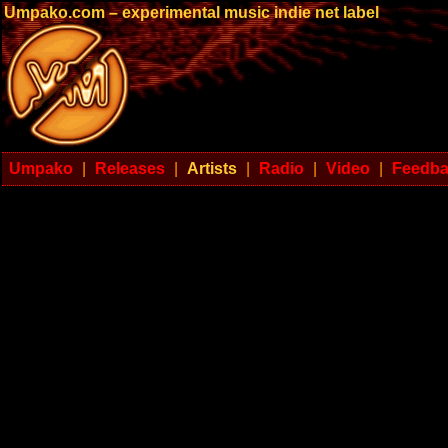
Umpako.com – experimental music indie net label
Umpako
|
Releases
|
Artists
|
Radio
|
Video
|
Feedb