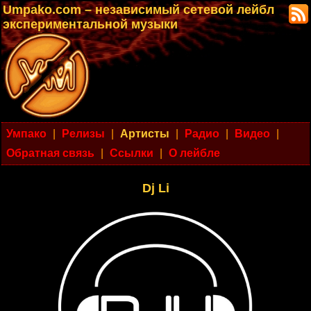
Umpako.com – независимый сетевой лейбл
экспериментальной музыки
Умпако
|
Релизы
|
Артисты
|
Радио
|
Видео
|
Обратная связь
|
Ссылки
|
О лейбле
Dj Li