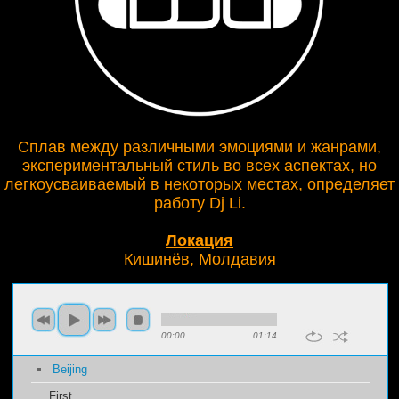
Сплав между различными эмоциями и жанрами,
экспериментальный стиль во всех аспектах, но
легкоусваиваемый в некоторых местах, определяет
работу Dj Li.
Локация
Кишинёв, Молдавия
00:00
01:14
Beijing
First