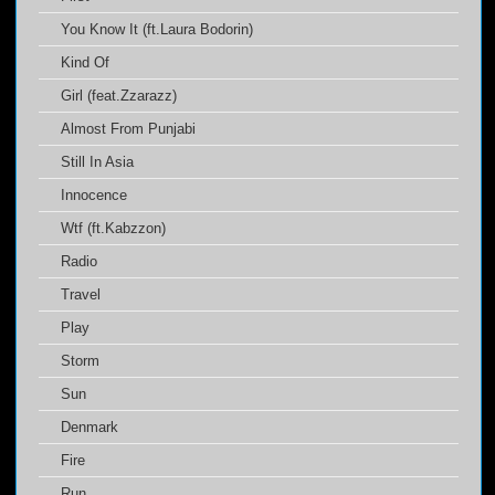
You Know It (ft.Laura Bodorin)
Kind Of
Girl (feat.Zzarazz)
Almost From Punjabi
Still In Asia
Innocence
Wtf (ft.Kabzzon)
Radio
Travel
Play
Storm
Sun
Denmark
Fire
Run