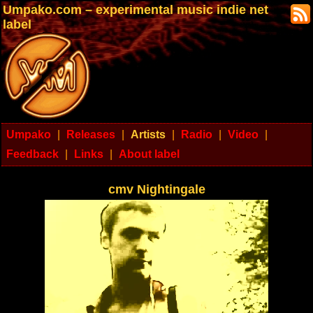
Umpako.com – experimental music indie net
label
Umpako
|
Releases
|
Artists
|
Radio
|
Video
|
Feedback
|
Links
|
About label
cmv Nightingale