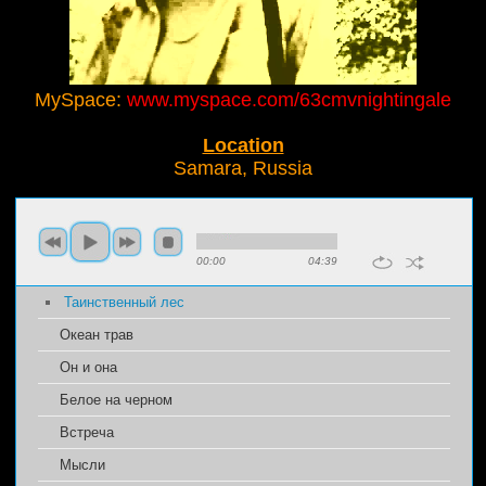
MySpace:
www.myspace.com/63cmvnightingale
Location
Samara, Russia
00:00
04:39
Таинственный лес
Океан трав
Он и она
Белое на черном
Встреча
Мысли