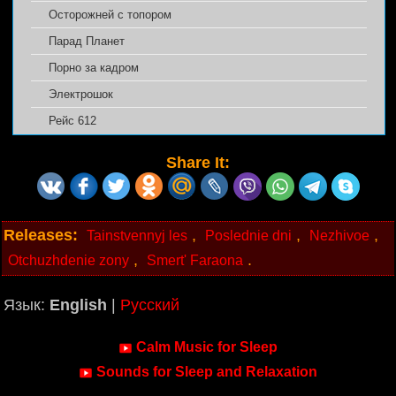
Осторожней с топором
Парад Планет
Порно за кадром
Электрошок
Рейс 612
Share It:
Releases:
,
,
,
Tainstvennyj les
Poslednie dni
Nezhivoe
,
.
Otchuzhdenie zony
Smert' Faraona
Язык:
English
|
Русский
Calm Music for Sleep
Sounds for Sleep and Relaxation