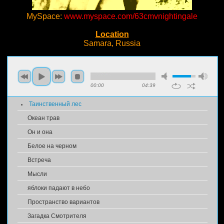
MySpace:
www.myspace.com/63cmvnightingale
Location
Samara, Russia
00:00
04:39
Таинственный лес
Океан трав
Он и она
Белое на черном
Встреча
Мысли
яблоки падают в небо
Пространство вариантов
Загадка Смотрителя