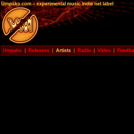
Umpako.com – experimental music indie net label
Umpako
|
Releases
|
Artists
|
Radio
|
Video
|
Feedb