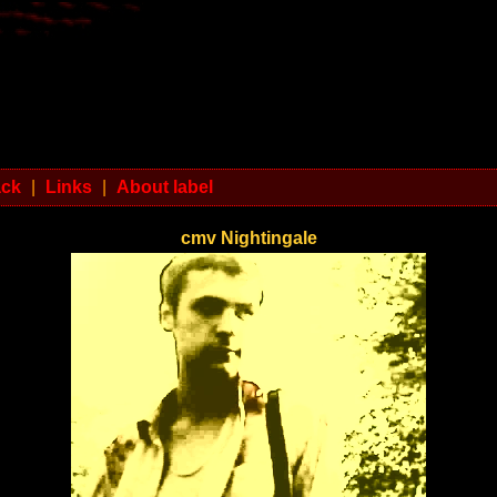
ack
|
Links
|
About label
cmv Nightingale