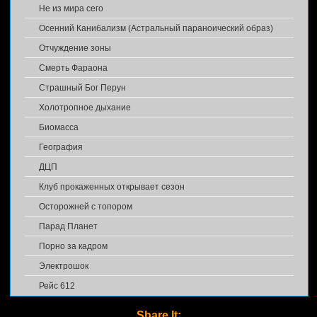
Не из мира сего
Осенний Канибализм (Астральный параноический образ)
Отчуждение зоны
Смерть Фараона
Страшный Бог Перун
Холотропное дыхание
Биомасса
География
ДЦП
Клуб прокаженных открывает сезон
Осторожней с топором
Парад Планет
Порно за кадром
Электрошок
Рейс 612
Share It: