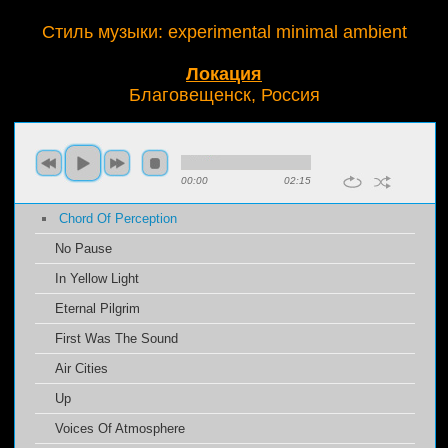
Стиль музыки: experimental minimal ambient
Локация
Благовещенск, Россия
00:00
02:15
Chord Of Perception
No Pause
In Yellow Light
Eternal Pilgrim
First Was The Sound
Air Cities
Up
Voices Of Atmosphere