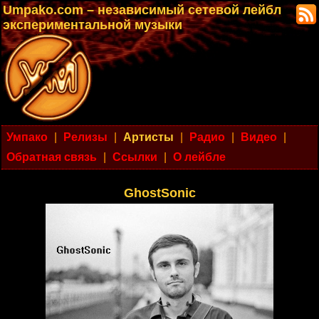
Umpako.com – независимый сетевой лейбл
экспериментальной музыки
Умпако
|
Релизы
|
Артисты
|
Радио
|
Видео
|
Обратная связь
|
Ссылки
|
О лейбле
GhostSonic